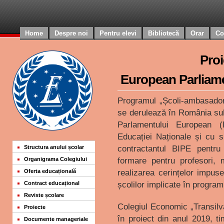
Home
Despre noi
Pentru elevi
Bibliotecă
Orar
Co
Pro
European Parliam
Programul „Școli-ambasado
se derulează în România sub
Parlamentului European (
Educației Naționale și cu s
Structura anului școlar
contractantul BIPE pentru
Organigrama Colegiului
formare pentru profesori, m
Oferta educațională
realizarea cerințelor impuse
Contract educațional
școlilor implicate în progra
Reviste școlare
Colegiul Economic „Transilv
Proiecte
în proiect din anul 2019, 
Documente manageriale