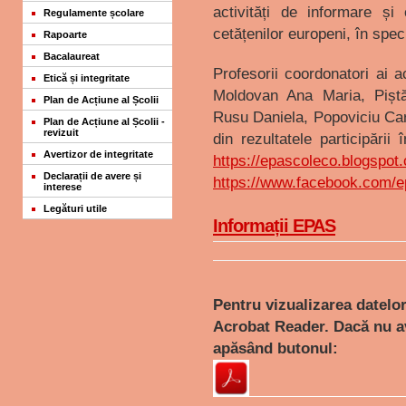
activități de informare și
Regulamente școlare
cetățenilor europeni, în specia
Rapoarte
Bacalaureat
Profesorii coordonatori ai a
Etică și integritate
Moldovan Ana Maria, Piștă
Plan de Acțiune al Școlii
Rusu Daniela, Popoviciu Ca
Plan de Acțiune al Școlii -
revizuit
din rezultatele participării
Avertizor de integritate
https://epascoleco.blogspot
Declarații de avere și
https://www.facebook.com/ep
interese
Legături utile
Informații EPAS
Pentru vizualizarea datelo
Acrobat Reader. Dacă nu av
apăsând butonul: