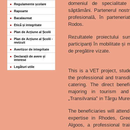
domeniul de specialitat
Regulamente școlare
săptămâni. Partenerul nostr
Rapoarte
profesională, în parteneri
Bacalaureat
Rodos.
Etică și integritate
Plan de Acțiune al Școlii
Rezultatele proiectului su
Plan de Acțiune al Școlii -
revizuit
participanți în mobilitate și
Avertizor de integritate
de pregătire vizate.
Declarații de avere și
interese
Legături utile
This is a VET project, stud
the professional and transd
catering. The direct benef
majoring in tourism and
„Transilvania” in Târgu Mure
The beneficiaries will attend 
expertise in Rhodes, Gre
Algoos, a professional trai