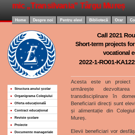
conomic „Transilvania” Târgu Mureș
Home
Despre noi
Pentru elevi
Bibliotecă
Orar
Co
Call 2021 Ro
Short-term projects for 
vocational e
2022-1-RO01-KA122
Acesta este un proiect V
urmărește dezvoltarea
Structura anului școlar
transdisciplinare în dome
Organigrama Colegiului
Beneficiarii direcți sunt ele
Oferta educațională
și alimentație din Colegi
Contract educațional
Mureș.
Reviste școlare
Proiecte
Elevii beneficiari vor desfă
Documente manageriale